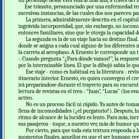
un personaje desde esta vida al más allá, a través del 
Ese tránsito, preanunciado por una enfermedad termi
sucesivas instancias, de las cuales dos nos parecen pa
La primera, admirablemente descrita en el capítulo 5
ingrávida incorporeidad, que, sin embargo, no incomun
entonces familiares, sino que le otorga la capacidad 
La segunda es la de un viaje hacia su destino final. 
donde se asigna a cada cual alguno de los diferentes
la carreta al aeroplano. A Ernesto le corresponde un tr
-. Cuando pregunta “¿Para dónde vamos?”, la respuesta
por la interminable línea. El que la dibujó sabía lo qu
Ese viaje - como es habitual en la literatura - revis
itinerario interior. Ernesto, en quien convergen el cr
irá preparándose durante el trayecto para su encuentr
lectura de revistas en el tren : “Juan”, “Lucas” (los e
activo.
No es un proceso fácil ni rápido. Ya antes de tomar 
llena de incomodidades (¿el purgatorio?). Después, ha
ritmo de alcance de la lucidez es lento. Para más, inc
sus pasajeros - toque, a nuestro ver, más de humor que
Por cierto, para que toda esta textura responda a l
momentos finales, aquellos en que el ser humano revis